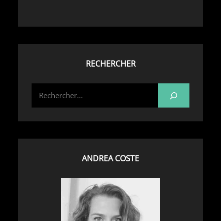
RECHERCHER
S
e
a
r
c
h
ANDREA COSTE